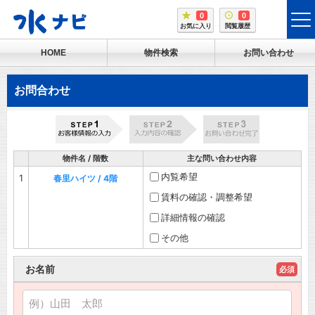
0
0
tog
お気に入り
閲覧履歴
me
HOME
物件検索
お問い合わせ
お問合わせ
物件名 / 階数
主な問い合わせ内容
内覧希望
1
春里ハイツ / 4階
賃料の確認・調整希望
詳細情報の確認
その他
お名前
必須