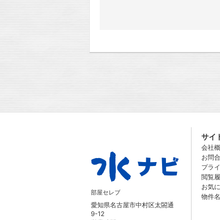
サイ
会社
お問
プラ
閲覧
お気
部屋セレブ
物件
愛知県名古屋市中村区太閤通
9-12