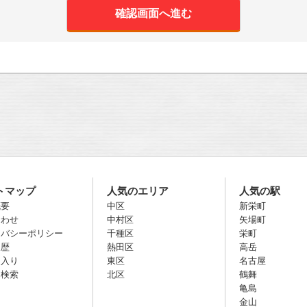
トマップ
人気のエリア
人気の駅
概要
中区
新栄町
合わせ
中村区
矢場町
イバシーポリシー
千種区
栄町
履歴
熱田区
高岳
に入り
東区
名古屋
名検索
北区
鶴舞
亀島
金山