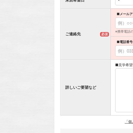
■メールア
※携帯電話
ご連絡先
必須
■電話番号
■見学希望
詳しいご要望など
「個