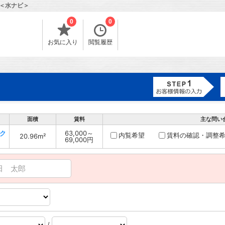
＜水ナビ＞
0
0
お気に入り
閲覧履歴
面積
賃料
主な問い
ク
63,000～
内覧希望
賃料の確認・調整
20.96m²
69,000円
/