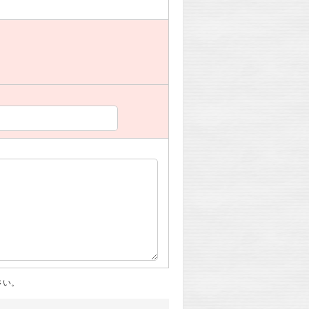
。
さい。