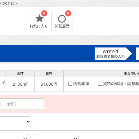
＜水ナビ＞
0
0
お気に入り
閲覧履歴
面積
賃料
主な問い
リィ
内覧希望
賃料の確認・調整
21.08m²
61,000円
/