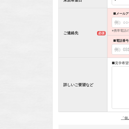
■メールア
※携帯電話
ご連絡先
必須
■電話番号
■見学希望
詳しいご要望など
「個