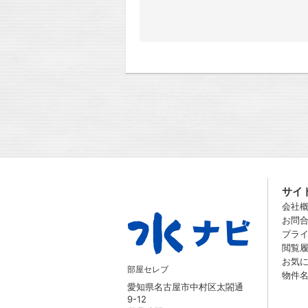
サイ
会社
お問
プラ
閲覧
お気
部屋セレブ
物件
愛知県名古屋市中村区太閤通
9-12