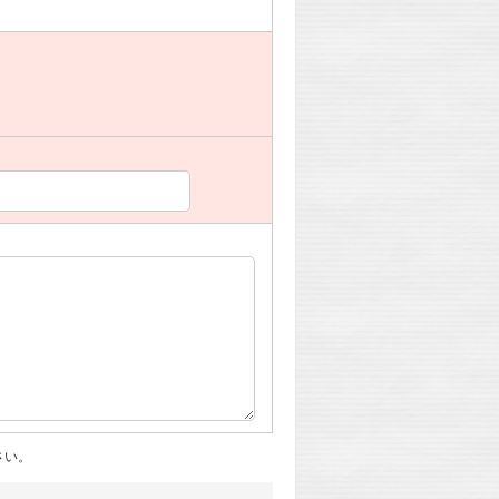
。
さい。