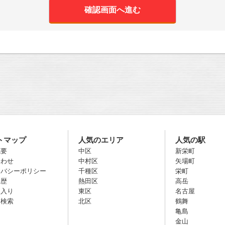
トマップ
人気のエリア
人気の駅
概要
中区
新栄町
合わせ
中村区
矢場町
イバシーポリシー
千種区
栄町
履歴
熱田区
高岳
に入り
東区
名古屋
名検索
北区
鶴舞
亀島
金山