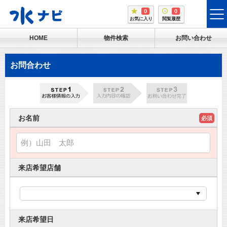
0
0
tog
お気に入り
閲覧履歴
me
HOME
物件検索
お問い合わせ
お問合わせ
お名前
必須
来店希望店舗
来店希望日