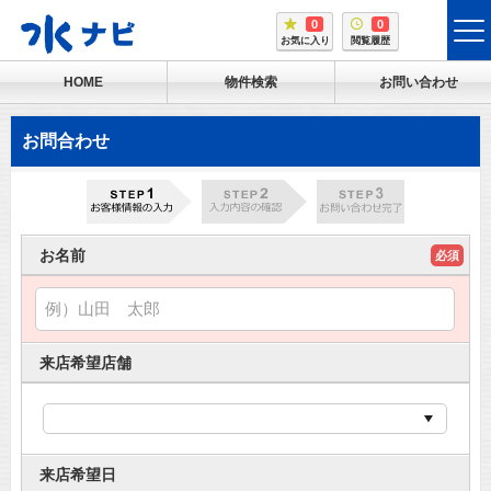
0
0
tog
お気に入り
閲覧履歴
me
HOME
物件検索
お問い合わせ
お問合わせ
お名前
必須
来店希望店舗
来店希望日