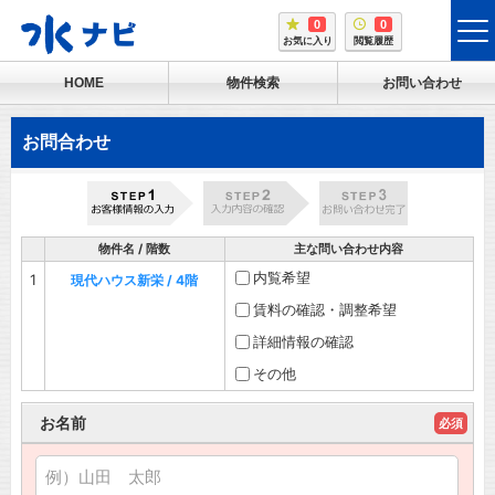
0
0
tog
お気に入り
閲覧履歴
me
HOME
物件検索
お問い合わせ
お問合わせ
物件名 / 階数
主な問い合わせ内容
内覧希望
1
現代ハウス新栄 / 4階
賃料の確認・調整希望
詳細情報の確認
その他
お名前
必須