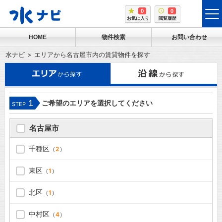
0
0
tog
お気に入り
閲覧履歴
me
HOME
物件検索
お問い合わせ
水ナビ
エリアから名古屋市内の賃貸物件を探す
1
ご希望のエリアを選択してください
STEP
名古屋市
千種区
（
2
）
東区
（
1
）
北区
（
1
）
中村区
（
4
）