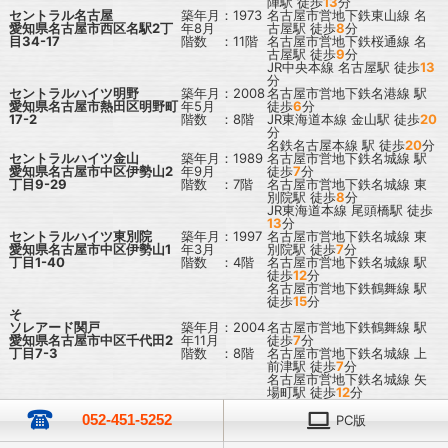
陣駅
徒歩
13
分
セントラル名古屋
築年月：1973
名古屋市営地下鉄東山線
名
愛知県名古屋市西区名駅2丁
年8月
古屋駅
徒歩
8
分
目34-17
階数 ：11階
名古屋市営地下鉄桜通線
名
古屋駅
徒歩
9
分
JR中央本線
名古屋駅
徒歩
13
分
セントラルハイツ明野
築年月：2008
名古屋市営地下鉄名港線
駅
愛知県名古屋市熱田区明野町
年5月
徒歩
6
分
17-2
階数 ：8階
JR東海道本線
金山駅
徒歩
20
分
名鉄名古屋本線
駅
徒歩
20
分
セントラルハイツ金山
築年月：1989
名古屋市営地下鉄名城線
駅
愛知県名古屋市中区伊勢山2
年9月
徒歩
7
分
丁目9-29
階数 ：7階
名古屋市営地下鉄名城線
東
別院駅
徒歩
8
分
JR東海道本線
尾頭橋駅
徒歩
13
分
セントラルハイツ東別院
築年月：1997
名古屋市営地下鉄名城線
東
愛知県名古屋市中区伊勢山1
年3月
別院駅
徒歩
7
分
丁目1-40
階数 ：4階
名古屋市営地下鉄名城線
駅
徒歩
12
分
名古屋市営地下鉄鶴舞線
駅
徒歩
15
分
そ
ソレアード関戸
築年月：2004
名古屋市営地下鉄鶴舞線
駅
愛知県名古屋市中区千代田2
年11月
徒歩
7
分
丁目7-3
階数 ：8階
名古屋市営地下鉄名城線
上
前津駅
徒歩
7
分
名古屋市営地下鉄名城線
矢
場町駅
徒歩
12
分
052-451-5252
PC版