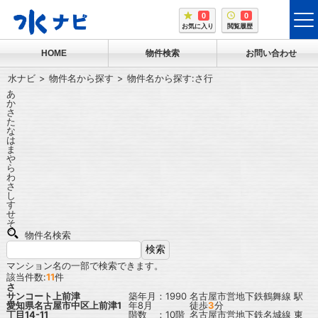
0
0
tog
お気に入り
閲覧履歴
me
HOME
物件検索
お問い合わせ
水ナビ
物件名から探す
物件名から探す:さ行
あ
か
さ
た
な
は
ま
や
ら
わ
さ
し
す
せ
そ
物件名検索
マンション名の一部で検索できます。
該当件数:
11
件
さ
サンコート上前津
築年月：1990
名古屋市営地下鉄鶴舞線
駅
愛知県名古屋市中区上前津1
年8月
徒歩
3
分
丁目14-11
階数 ：10階
名古屋市営地下鉄名城線
東