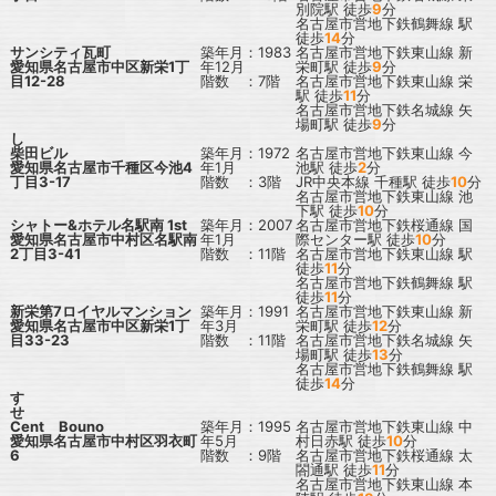
別院駅
徒歩
9
分
名古屋市営地下鉄鶴舞線
駅
徒歩
14
分
サンシティ瓦町
築年月：1983
名古屋市営地下鉄東山線
新
愛知県名古屋市中区新栄1丁
年12月
栄町駅
徒歩
9
分
目12-28
階数 ：7階
名古屋市営地下鉄東山線
栄
駅
徒歩
11
分
名古屋市営地下鉄名城線
矢
場町駅
徒歩
9
分
し
柴田ビル
築年月：1972
名古屋市営地下鉄東山線
今
愛知県名古屋市千種区今池4
年1月
池駅
徒歩
2
分
丁目3-17
階数 ：3階
JR中央本線
千種駅
徒歩
10
分
名古屋市営地下鉄東山線
池
下駅
徒歩
10
分
シャトー&ホテル名駅南 1st
築年月：2007
名古屋市営地下鉄桜通線
国
愛知県名古屋市中村区名駅南
年1月
際センター駅
徒歩
10
分
2丁目3-41
階数 ：11階
名古屋市営地下鉄東山線
駅
徒歩
11
分
名古屋市営地下鉄鶴舞線
駅
徒歩
11
分
新栄第7ロイヤルマンション
築年月：1991
名古屋市営地下鉄東山線
新
愛知県名古屋市中区新栄1丁
年3月
栄町駅
徒歩
12
分
目33-23
階数 ：11階
名古屋市営地下鉄名城線
矢
場町駅
徒歩
13
分
名古屋市営地下鉄鶴舞線
駅
徒歩
14
分
す
せ
Cent Bouno
築年月：1995
名古屋市営地下鉄東山線
中
愛知県名古屋市中村区羽衣町
年5月
村日赤駅
徒歩
10
分
6
階数 ：9階
名古屋市営地下鉄桜通線
太
閤通駅
徒歩
11
分
名古屋市営地下鉄東山線
本