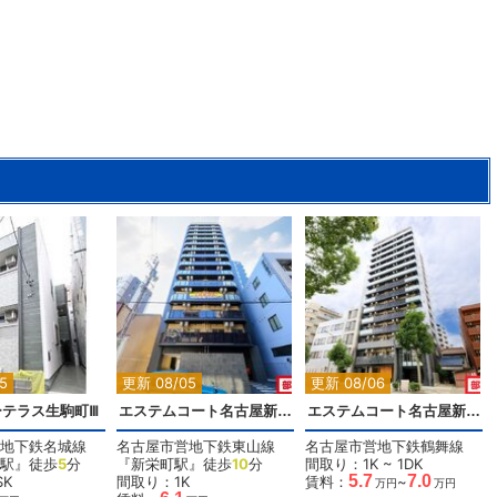
5
更新 08/05
更新 08/06
ーテラス生駒町Ⅲ
エステムコート名古屋新栄Ⅲグローリィ
エステムコート名古屋新栄Ⅱアリーナ
地下鉄名城線
名古屋市営地下鉄東山線
名古屋市営地下鉄鶴舞線
駅』徒歩
5
分
『新栄町駅』徒歩
10
分
間取り：1K ~ 1DK
5.7
7.0
SK
間取り：1K
賃料：
~
万円
万円