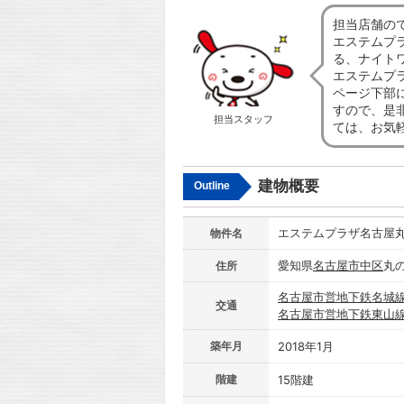
担当店舗の
エステムプ
る、ナイト
エステムプ
ページ下部
すので、是
担当スタッフ
ては、お気軽
建物概要
Outline
エステムプラザ名古屋
物件名
愛知県
名古屋市
中区
丸の
住所
名古屋市営地下鉄名城
交通
名古屋市営地下鉄東山
築年月
2018年1月
階建
15階建