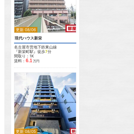
更新 08/06
現代ハウス新栄
名古屋市営地下鉄東山線
『新栄町駅』徒歩
7
分
間取り：1K
6.1
賃料：
万円
更新 08/05