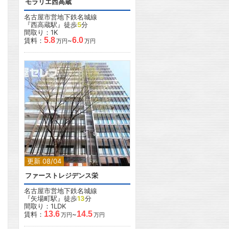
モラリエ西高蔵
名古屋市営地下鉄名城線
『西高蔵駅』徒歩
5
分
間取り：1K
5.8
6.0
賃料：
~
万円
万円
更新 08/04
ファーストレジデンス栄
名古屋市営地下鉄名城線
『矢場町駅』徒歩
13
分
間取り：1LDK
13.6
14.5
賃料：
~
万円
万円