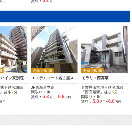
6.1
賃料：
万円
万円
6
更新 08/05
更新 08/05
ルハイツ東別院
エステムコート名古屋ステーションクロス
モラリエ西高蔵
地下鉄名城線
JR東海道本線
名古屋市営地下鉄名城線
』徒歩
7
分
間取り：1K
『西高蔵駅』徒歩
5
分
6.3
6.9
K
賃料：
~
間取り：1K
万円
万円
5.8
6.0
賃料：
~
万円
万円
万円