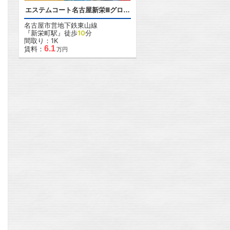
エステムコート名古屋新栄Ⅲグローリィ
名古屋市営地下鉄東山線
『新栄町駅』徒歩
10
分
間取り：1K
6.1
賃料：
万円