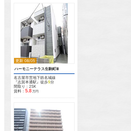
更新 08/05
ハーモニーテラス生駒町Ⅲ
名古屋市営地下鉄名城線
『志賀本通駅』徒歩
5
分
間取り：2SK
5.8
賃料：
万円