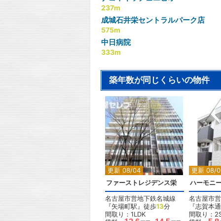
237m
成城石井栄セントラルパーク店
575m
中日病院
333m
築年数が同じくらいの物件
更新 08/04
更新 08/0
ファーストレジデンス栄
ハーモニ
名古屋市営地下鉄名城線
名古屋市営
『矢場町駅』徒歩
13
分
『志賀本通
間取り：1LDK
間取り：2