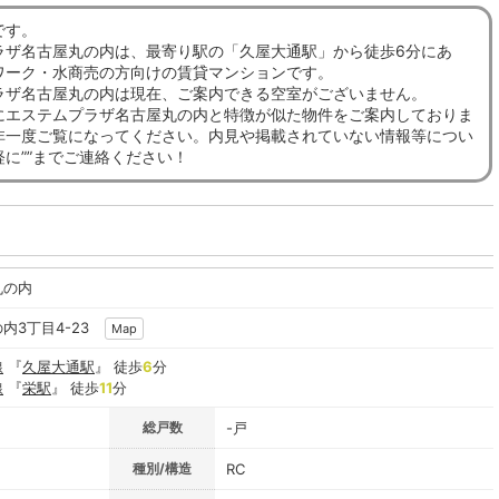
です。
ラザ名古屋丸の内は、最寄り駅の「久屋大通駅」から徒歩6分にあ
ワーク・水商売の方向けの賃貸マンションです。
ラザ名古屋丸の内は現在、ご案内できる空室がございません。
にエステムプラザ名古屋丸の内と特徴が似た物件をご案内しておりま
非一度ご覧になってください。内見や掲載されていない情報等につい
に””までご連絡ください！
丸の内
内3丁目4-23
Map
線
『
久屋大通駅
』 徒歩
6
分
線
『
栄駅
』 徒歩
11
分
総戸数
-戸
種別/構造
RC