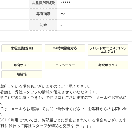
共益費/管理費
*****
2
専有面積
m
礼金
-
管理形態(巡回)
24時間緊急対応
フロントサービス(コンシ
ェルジュ)
集合ポスト
エレベーター
宅配ボックス
駐輪場
ご成約している場合もございますのでご了承ください。
る場合は、弊社スタッフの情報を優先させていただきます。
の他にも空き部屋・空き予定のお部屋もございますので、メールやお電話に
い。
いては、メールやお電話にてお問い合わせください。お客様からのお問い合
す。
SOHO利用については、お部屋ごとに禁止とされている場合もございます
客様に代わって弊社スタッフが確認と交渉を行います。