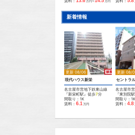
13.6
14.5
5.8
賃料：
~
賃料：
万円
万円
新着情報
更新 08/06
更新 08/0
現代ハウス新栄
セントラ
名古屋市営地下鉄東山線
名古屋市営
『新栄町駅』徒歩
7
分
『東別院駅
間取り：1K
間取り：1
6.1
4.8
賃料：
賃料：
万円