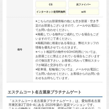
CS
光ファイバー
インターネット使用料無料
wifi
※こちらのお部屋情報の他にも空き部屋・空き予
定のお部屋もございますので、メールやお電話に
てお問い合わせください。
※掲載している物件がご成約している場合もござ
いますのでご了承ください。
※掲載詳細に相違がある場合は、弊社スタッフの
情報を優先させていただきます。
備考
※ペット相談可の物件やSOHO利用については、
お部屋ごとに禁止とされている場合もございます
ので御注意下さい。お客様に代わって弊社スタッ
フが確認と交渉を行います。
※駐車場、駐輪場については、メールやお電話に
てお問い合わせください。お客様からのお問い合
わせをお待ちしています。
エステムコート名古屋泉プラチナムゲート
「エステムコート名古屋泉プラチナムゲート」は、愛知県名古屋
市東区泉2丁目6-4にある 2020年築の 賃貸マンション です。
こちらの物件は、08月08日現在、空室が1室ございますので、ご