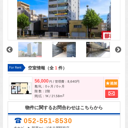
For Rent
空室情報（全
1
件）
56,000
/ 管理費：8,640円
追加
円
敷/礼：0ヶ月 / 0ヶ月
階 数：2階
お問
2
間/広：1K / 21.58m
物件に関するお問合わせはこちらから
052-551-8530
水ナビ
部屋セレブ名古屋駅前店