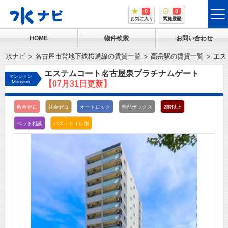
0
0
tog
お気に入り
閲覧履歴
me
HOME
物件検索
お問い合わせ
水ナビ
名古屋市営地下鉄桜通線の賃貸一覧
高岳駅の賃貸一覧
エス
エステムコート名古屋泉プラチナムゲート
マンション
Mansion
【07月31日更新】
敷金ゼロ
礼金ゼロ
オートロック
宅配ボックス
2階以上
ペット相談
バス・トイレ別