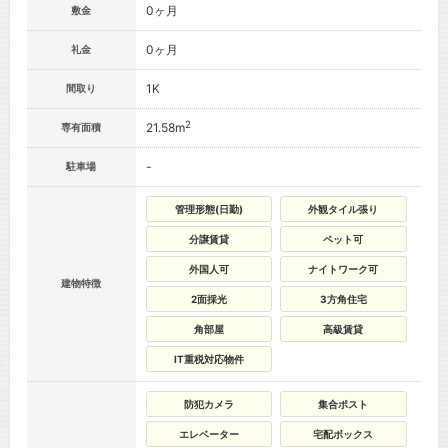
0ヶ月
敷金
0ヶ月
礼金
1K
間取り
2
21.58m
専有面積
-
駐車場
管理形態(日勤)
外観タイル張り
分譲賃貸
ペット可
外国人可
ナイトワーク可
建物特徴
2面採光
3方角住宅
角部屋
高級賃貸
IT重税対応物件
防犯カメラ
集合ポスト
エレベーター
宅配ボックス