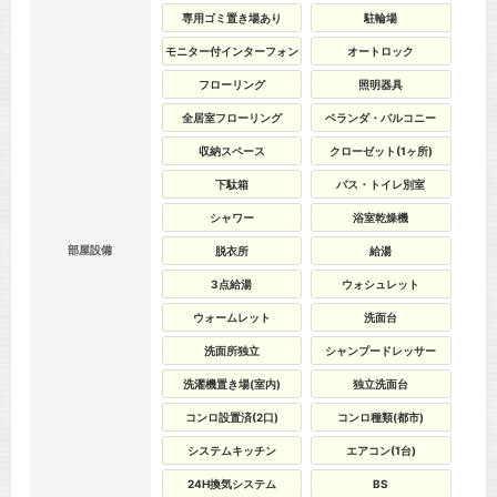
専用ゴミ置き場あり
駐輪場
モニター付インターフォン
オートロック
フローリング
照明器具
全居室フローリング
ベランダ・バルコニー
収納スペース
クローゼット(1ヶ所)
下駄箱
バス・トイレ別室
シャワー
浴室乾燥機
部屋設備
脱衣所
給湯
3点給湯
ウォシュレット
ウォームレット
洗面台
洗面所独立
シャンプードレッサー
洗濯機置き場(室内)
独立洗面台
コンロ設置済(2口)
コンロ種類(都市)
システムキッチン
エアコン(1台)
24H換気システム
BS