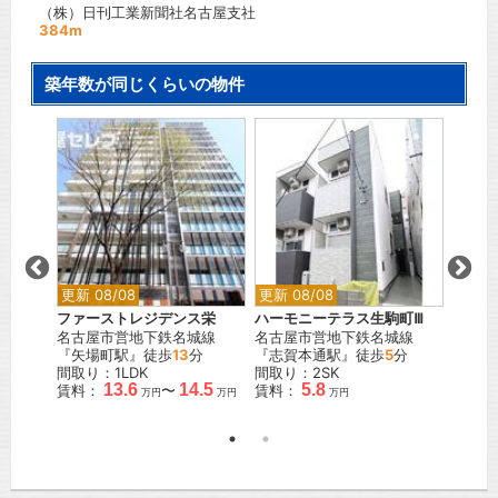
（株）日刊工業新聞社名古屋支社
384m
築年数が同じくらいの物件
更新 08/08
更新 08/08
更新 0
新栄Ⅱ
ファーストレジデンス栄
ハーモニーテラス生駒町Ⅲ
エステ
名古屋市営地下鉄名城線
名古屋市営地下鉄名城線
グロー
舞線
『矢場町駅』徒歩
13
分
『志賀本通駅』徒歩
5
分
名古屋
間取り：1LDK
間取り：2SK
『新栄
13.6
14.5
5.8
賃料：
〜
賃料：
間取り
万円
万円
万円
万円
賃料：