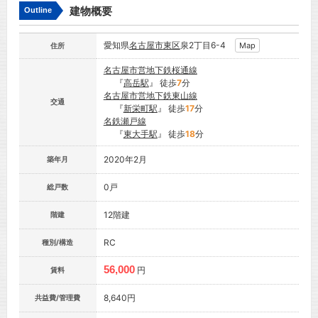
建物概要
Outline
愛知県
名古屋市
東区
泉2丁目6-4
Map
住所
名古屋市営地下鉄桜通線
『
高岳駅
』 徒歩
7
分
名古屋市営地下鉄東山線
交通
『
新栄町駅
』 徒歩
17
分
名鉄瀬戸線
『
東大手駅
』 徒歩
18
分
2020年2月
築年月
0戸
総戸数
12階建
階建
RC
種別/構造
56,000
円
賃料
8,640円
共益費/管理費