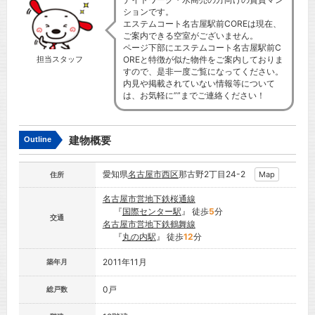
ションです。
エステムコート名古屋駅前COREは現在、
ご案内できる空室がございません。
ページ下部にエステムコート名古屋駅前C
OREと特徴が似た物件をご案内しておりま
担当スタッフ
すので、是非一度ご覧になってください。
内見や掲載されていない情報等について
は、お気軽に””までご連絡ください！
建物概要
Outline
愛知県
名古屋市
西区
那古野2丁目24-2
Map
住所
名古屋市営地下鉄桜通線
『
国際センター駅
』 徒歩
5
分
交通
名古屋市営地下鉄鶴舞線
『
丸の内駅
』 徒歩
12
分
2011年11月
築年月
0戸
総戸数