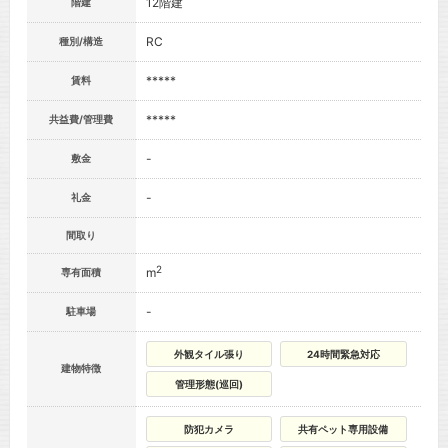
12階建
階建
RC
種別/構造
*****
賃料
*****
共益費/管理費
-
敷金
-
礼金
間取り
2
m
専有面積
-
駐車場
外観タイル張り
24時間緊急対応
建物特徴
管理形態(巡回)
防犯カメラ
共有ペット専用設備