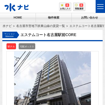
0
0
tog
お気に入り
閲覧履歴
me
HOME
物件検索
お問い合わせ
水ナビ
名古屋市営地下鉄東山線の賃貸一覧
エステムコート名古屋駅前
マンション
エステムコート名古屋駅前CORE
Mansion
駅チカ
宅配ボックス