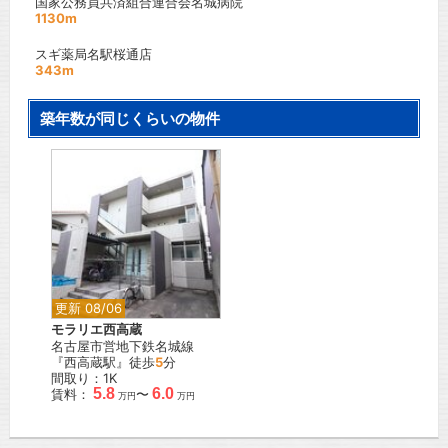
国家公務員共済組合連合会名城病院
1130m
スギ薬局名駅桜通店
343m
築年数が同じくらいの物件
更新 08/06
モラリエ西高蔵
名古屋市営地下鉄名城線
『西高蔵駅』徒歩
5
分
間取り：1K
5.8
6.0
賃料：
〜
万円
万円