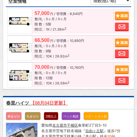
空室情報
57,000
/ 管理費：8,640円
追加
円
敷/礼：0ヶ月 / 0ヶ月
階 数：5階
お問
2
間/広：1K / 21.36m
66,500
/ 管理費：10,890円
追加
円
敷/礼：0ヶ月 / 0ヶ月
階 数：9階
お問
2
間/広：1DK / 26.92m
70,000
/ 管理費：10,760円
追加
円
敷/礼：0ヶ月 / 0ヶ月
階 数：12階
お問
2
間/広：1DK / 26.59m
春里ハイツ
【08月04日更新】
敷金ゼロ
礼金ゼロ
2階以上
ペット相談
バス・トイレ別
愛知県
名古屋市
千種区
春里町2丁目5-10
名古屋市営地下鉄名城線『
自由ヶ丘駅
』徒歩
7
分
名古屋市営地下鉄東山線『
本山駅
』徒歩
10
分