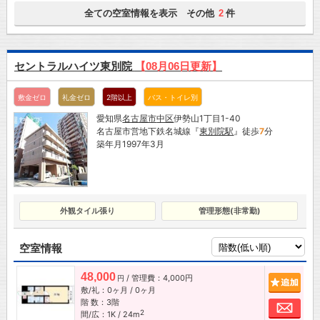
全ての空室情報を表示 その他
件
2
セントラルハイツ東別院
【08月06日更新】
敷金ゼロ
礼金ゼロ
2階以上
バス・トイレ別
愛知県
名古屋市
中区
伊勢山1丁目1-40
名古屋市営地下鉄名城線『
東別院駅
』徒歩
7
分
築年月1997年3月
外観タイル張り
管理形態(非常勤)
空室情報
48,000
/ 管理費：4,000円
追加
円
敷/礼：0ヶ月 / 0ヶ月
階 数：3階
お問
2
間/広：1K / 24m