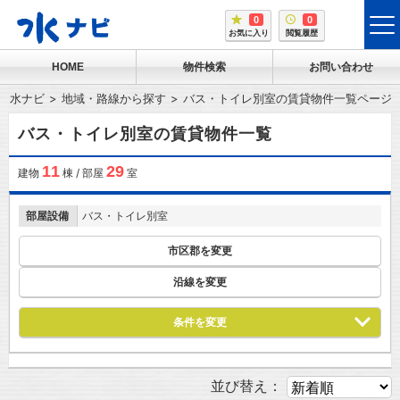
0
0
tog
お気に入り
閲覧履歴
me
HOME
物件検索
お問い合わせ
水ナビ
地域・路線から探す
バス・トイレ別室の賃貸物件一覧ページ
バス・トイレ別室の賃貸物件一覧
11
29
建物
棟 / 部屋
室
部屋設備
バス・トイレ別室
市区郡を変更
沿線を変更
条件を変更
並び替え：