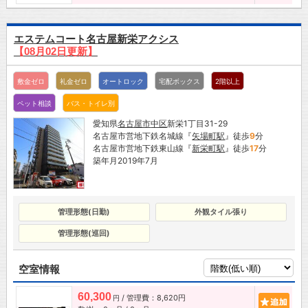
エステムコート名古屋新栄アクシス
【08月02日更新】
敷金ゼロ
礼金ゼロ
オートロック
宅配ボックス
2階以上
ペット相談
バス・トイレ別
愛知県
名古屋市
中区
新栄1丁目31-29
名古屋市営地下鉄名城線『
矢場町駅
』徒歩
9
分
名古屋市営地下鉄東山線『
新栄町駅
』徒歩
17
分
築年月2019年7月
管理形態(日勤)
外観タイル張り
管理形態(巡回)
空室情報
60,300
/ 管理費：8,620円
追加
円