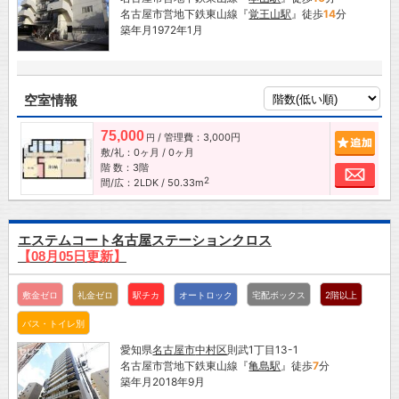
名古屋市営地下鉄東山線『
覚王山駅
』徒歩
14
分
築年月1972年1月
空室情報
75,000
/ 管理費：3,000円
追加
円
敷/礼：0ヶ月 / 0ヶ月
階 数：3階
お問
2
間/広：2LDK / 50.33m
エステムコート名古屋ステーションクロス
【08月05日更新】
敷金ゼロ
礼金ゼロ
駅チカ
オートロック
宅配ボックス
2階以上
バス・トイレ別
愛知県
名古屋市
中村区
則武1丁目13-1
名古屋市営地下鉄東山線『
亀島駅
』徒歩
7
分
築年月2018年9月