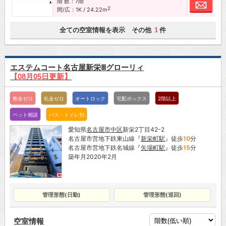
階 数：7階
お問
2
間/広：1K / 24.22m
全ての空室情報を表示 その他
件
1
エステムコート名古屋新栄Ⅲグローリィ
【08月05日更新】
敷金ゼロ
礼金ゼロ
オートロック
宅配ボックス
2階以上
ペット相談
バス・トイレ別
愛知県
名古屋市
中区
新栄2丁目42-2
名古屋市営地下鉄東山線『
新栄町駅
』徒歩
10
分
名古屋市営地下鉄名城線『
矢場町駅
』徒歩
15
分
築年月2020年2月
管理形態(日勤)
管理形態(巡回)
空室情報