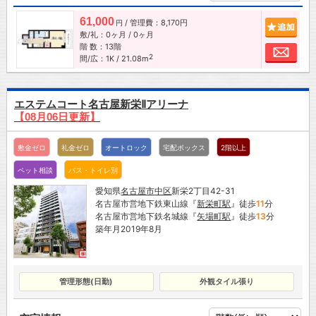
61,000
/ 管理費：8,170円
追加
円
敷/礼：0ヶ月 / 0ヶ月
階 数：13階
お問
2
間/広：1K / 21.08m
エステムコート名古屋新栄Ⅱアリーナ
【08月06日更新】
敷金ゼロ
礼金ゼロ
オートロック
宅配ボックス
2階以上
ペット相談
バス・トイレ別
愛知県
名古屋市
中区
新栄2丁目42-31
名古屋市営地下鉄東山線『
新栄町駅
』徒歩
11
分
名古屋市営地下鉄名城線『
矢場町駅
』徒歩
13
分
築年月2019年8月
管理形態(日勤)
外観タイル張り