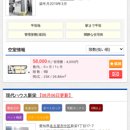
築年月2019年3月
平坦地
駅まで平坦
管理形態(巡回)
閑静な住宅街
空室情報
58,000
/ 管理費：4,000円
追加
円
敷/礼：0ヶ月 / 1ヶ月
階 数：1階
お問
2
間/広：2SK / 26.86m
現代ハウス新栄
【08月06日更新】
敷金ゼロ
礼金ゼロ
オートロック
宅配ボックス
2階以上
ペット相談
バス・トイレ別
愛知県
名古屋市
中区
新栄1丁目17-7