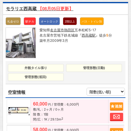
モラリエ西高蔵
【08月05日更新】
礼金ゼロ
駅チカ
オートロック
2階以上
バス・トイレ別
愛知県
名古屋市
熱田区
五本松町5-17
名古屋市営地下鉄名城線『
西高蔵駅
』徒歩
5
分
築年月2009年3月
外観タイル張り
管理形態(日勤)
管理形態(巡回)
空室情報
60,000
/ 管理費：6,000円
追加
円
敷/礼：2ヶ月 / 0ヶ月
階 数：1階
お問
2
間/広：1K / 29.13m
58,000
/ 管理費：6,000円
追加
円