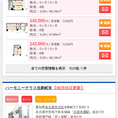
敷/礼：0ヶ月 / 0ヶ月
階 数：4階
お問
2
間/広：1LDK / 48.28m
142,000
/ 管理費：7,000円
追加
円
敷/礼：0ヶ月 / 0ヶ月
階 数：6階
お問
2
間/広：1LDK / 47.69m
142,000
/ 管理費：7,000円
追加
円
敷/礼：0ヶ月 / 0ヶ月
階 数：6階
お問
2
間/広：1LDK / 48.28m
全ての空室情報を表示 その他
件
5
ハーモニーテラス生駒町Ⅲ
【08月05日更新】
敷金ゼロ
駅チカ
バス・トイレ別
愛知県
名古屋市
北区
生駒町3丁目65-5
名古屋市営地下鉄名城線『
志賀本通駅
』徒歩
5
分
名鉄瀬戸線『
尼ヶ坂駅
』徒歩
8
分