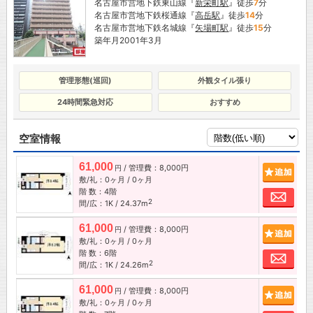
名古屋市営地下鉄東山線『
新栄町駅
』徒歩
7
分
名古屋市営地下鉄桜通線『
高岳駅
』徒歩
14
分
名古屋市営地下鉄名城線『
矢場町駅
』徒歩
15
分
築年月2001年3月
管理形態(巡回)
外観タイル張り
24時間緊急対応
おすすめ
空室情報
61,000
/ 管理費：8,000円
追加
円
敷/礼：0ヶ月 / 0ヶ月
階 数：4階
お問
2
間/広：1K / 24.37m
61,000
/ 管理費：8,000円
追加
円
敷/礼：0ヶ月 / 0ヶ月
階 数：6階
お問
2
間/広：1K / 24.26m
61,000
/ 管理費：8,000円
追加
円
敷/礼：0ヶ月 / 0ヶ月