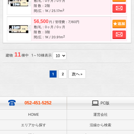
敷/礼：0ヶ月 / 0ヶ月
階 数：2階
お問
2
間/広：1K / 25.17m
56,500
/ 管理費：7,160円
追加
円
敷/礼：0ヶ月 / 0ヶ月
階 数：3階
お問
2
間/広：1K / 20.91m
11
建物
棟中 1～10棟表示
1
2
次へ »
052-451-5252
PC版
HOME
運営会社
エリアから探す
沿線から検索