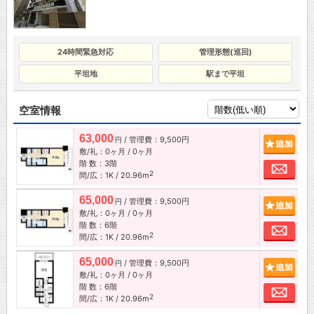
24時間緊急対応
管理形態(巡回)
平坦地
駅まで平坦
空室情報
63,000
/ 管理費：9,500円
追加
円
敷/礼：0ヶ月 / 0ヶ月
階 数：3階
お問
2
間/広：1K / 20.96m
65,000
/ 管理費：9,500円
追加
円
敷/礼：0ヶ月 / 0ヶ月
階 数：6階
お問
2
間/広：1K / 20.96m
65,000
/ 管理費：9,500円
追加
円
敷/礼：0ヶ月 / 0ヶ月
階 数：6階
お問
2
間/広：1K / 20.96m