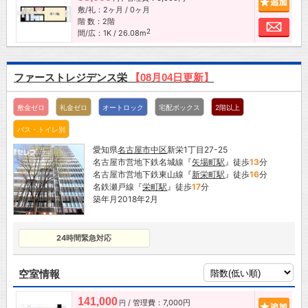
敷/礼：2ヶ月 / 0ヶ月
階 数：2階
お問
2
間/広：1K / 26.08m
ファーストレジデンス栄
【08月04日更新】
敷金ゼロ
礼金ゼロ
オートロック
宅配ボックス
2階以上
バス・トイレ別
愛知県
名古屋市
中区
新栄1丁目27-25
名古屋市営地下鉄名城線『
矢場町駅
』徒歩
13
分
名古屋市営地下鉄東山線『
新栄町駅
』徒歩
16
分
名鉄瀬戸線『
栄町駅
』徒歩
17
分
築年月2018年2月
24時間緊急対応
空室情報
141,000
/ 管理費：7,000円
追加
円