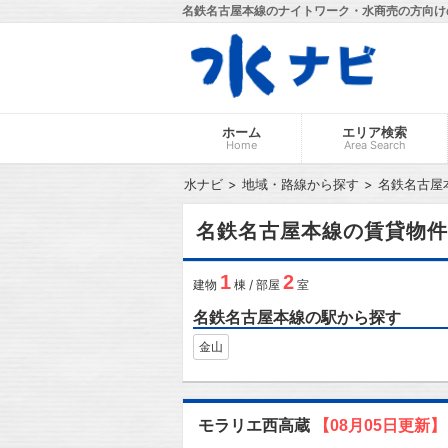
名鉄名古屋本線のナイトワーク・水商売の方向け
ホーム
エリア検索
Home
Area Search
水ナビ
地域・路線から探す
名鉄名古屋
名鉄名古屋本線の賃貸物件
1
2
建物
棟 / 部屋
室
名鉄名古屋本線の駅から探す
金山
モラリエ西高蔵
【08月05日更新】