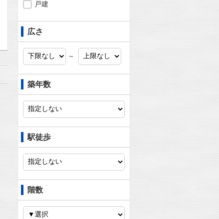
戸建
問合わせ
広さ
～
築年数
駅徒歩
階数