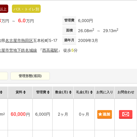
階以上
バス・トイレ別
8
6.0
管理費
6,000円
万円 ～
万円
2
2
面積
26.08m
～ 29.13m
知県
名古屋市
熱田区
五本松町5-17
築年月
2009年3月
古屋市営地下鉄名城線
『
西高蔵駅
』 徒歩
5
分
管理形態(巡回)
賃料
管理費
敷金(月)
礼金(月)
お気に入り
お問合わせ
お
3m
60,000
6,000円
2ヶ月
0ヶ月
2
円