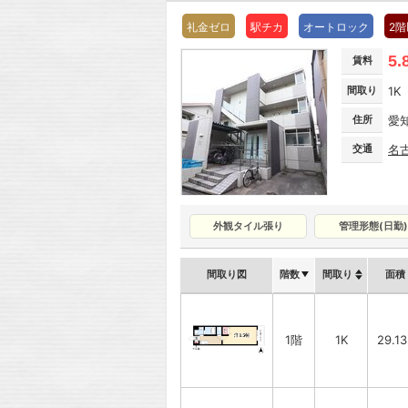
礼金ゼロ
駅チカ
オートロック
2
5.
賃料
間取り
1K
住所
愛
交通
名
外観タイル張り
管理形態(日勤)
間取り図
階数
間取り
面積
1階
1K
29.1