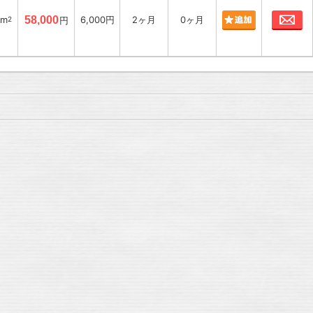
お
8m
58,000
6,000円
2ヶ月
0ヶ月
2
円