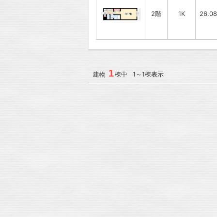
2階
1K
26.0
1
建物
棟中 1～1棟表示