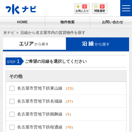
0
0
tog
お気に入り
閲覧履歴
me
HOME
物件検索
お問い合わせ
水ナビ
沿線から名古屋市内の賃貸物件を探す
1
ご希望の沿線を選択してください
STEP
その他
名古屋市営地下鉄東山線
（
23
）
名古屋市営地下鉄名城線
（
21
）
名古屋市営地下鉄鶴舞線
（
5
）
名古屋市営地下鉄桜通線
（
10
）