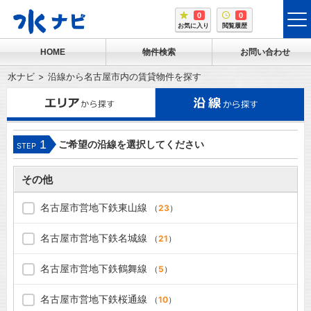
0
0
tog
お気に入り
閲覧履歴
me
HOME
物件検索
お問い合わせ
水ナビ
沿線から名古屋市内の賃貸物件を探す
1
ご希望の沿線を選択してください
STEP
その他
名古屋市営地下鉄東山線
（
23
）
名古屋市営地下鉄名城線
（
21
）
名古屋市営地下鉄鶴舞線
（
5
）
名古屋市営地下鉄桜通線
（
10
）