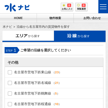
0
0
tog
お気に入り
閲覧履歴
me
HOME
物件検索
お問い合わせ
水ナビ
沿線から名古屋市内の賃貸物件を探す
1
ご希望の沿線を選択してください
STEP
その他
名古屋市営地下鉄東山線
（
23
）
名古屋市営地下鉄名城線
（
21
）
名古屋市営地下鉄鶴舞線
（
5
）
名古屋市営地下鉄桜通線
（
10
）