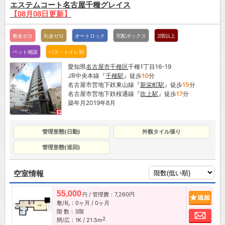
エステムコート名古屋千種グレイス
【08月08日更新】
敷金ゼロ
礼金ゼロ
オートロック
宅配ボックス
2階以上
ペット相談
バス・トイレ別
愛知県
名古屋市
千種区
千種1丁目16-19
JR中央本線『
千種駅
』徒歩
10
分
名古屋市営地下鉄東山線『
新栄町駅
』徒歩
15
分
名古屋市営地下鉄桜通線『
吹上駅
』徒歩
17
分
築年月2019年8月
管理形態(日勤)
外観タイル張り
管理形態(巡回)
空室情報
55,000
/ 管理費：7,260円
追加
円
敷/礼：0ヶ月 / 0ヶ月
階 数：3階
お問
2
間/広：1K / 21.5m