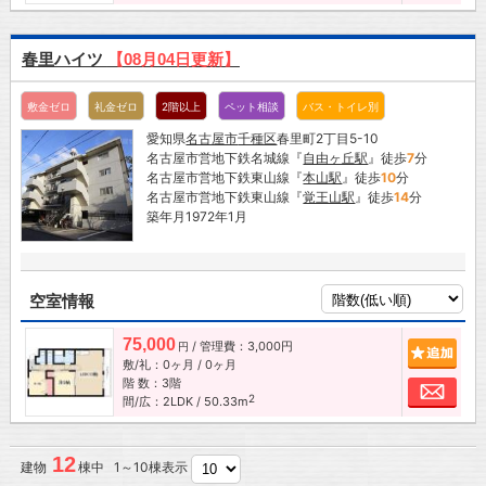
春里ハイツ
【08月04日更新】
敷金ゼロ
礼金ゼロ
2階以上
ペット相談
バス・トイレ別
愛知県
名古屋市
千種区
春里町2丁目5-10
名古屋市営地下鉄名城線『
自由ヶ丘駅
』徒歩
7
分
名古屋市営地下鉄東山線『
本山駅
』徒歩
10
分
名古屋市営地下鉄東山線『
覚王山駅
』徒歩
14
分
築年月1972年1月
空室情報
75,000
/ 管理費：3,000円
追加
円
敷/礼：0ヶ月 / 0ヶ月
階 数：3階
お問
2
間/広：2LDK / 50.33m
12
建物
棟中 1～10棟表示