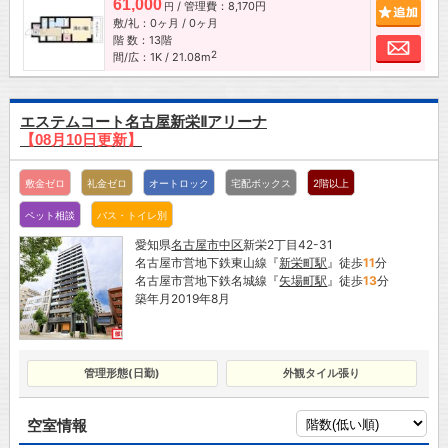
61,000
/ 管理費：8,170円
追加
円
敷/礼：0ヶ月 / 0ヶ月
階 数：13階
お問
2
間/広：1K / 21.08m
エステムコート名古屋新栄Ⅱアリーナ
【08月10日更新】
敷金ゼロ
礼金ゼロ
オートロック
宅配ボックス
2階以上
ペット相談
バス・トイレ別
愛知県
名古屋市
中区
新栄2丁目42-31
名古屋市営地下鉄東山線『
新栄町駅
』徒歩
11
分
名古屋市営地下鉄名城線『
矢場町駅
』徒歩
13
分
築年月2019年8月
管理形態(日勤)
外観タイル張り
空室情報