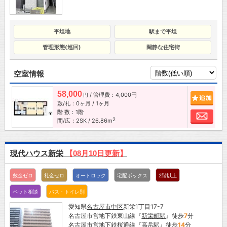
平坦地
駅まで平坦
管理形態(巡回)
閑静な住宅街
空室情報
58,000
/ 管理費：4,000円
追加
円
敷/礼：0ヶ月 / 1ヶ月
階 数：1階
お問
2
間/広：2SK / 26.86m
現代ハウス新栄
【08月10日更新】
敷金ゼロ
礼金ゼロ
オートロック
宅配ボックス
2階以上
ペット相談
バス・トイレ別
愛知県
名古屋市
中区
新栄1丁目17-7
名古屋市営地下鉄東山線『
新栄町駅
』徒歩
7
分
名古屋市営地下鉄桜通線『
高岳駅
』徒歩
14
分