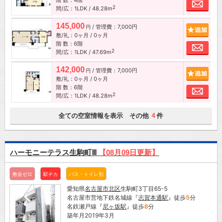
階 数：4階
お問
2
間/広：1LDK / 48.28m
145,000
/ 管理費：7,000円
追加
円
敷/礼：0ヶ月 / 0ヶ月
階 数：6階
お問
2
間/広：1LDK / 47.69m
142,000
/ 管理費：7,000円
追加
円
敷/礼：0ヶ月 / 0ヶ月
階 数：6階
お問
2
間/広：1LDK / 48.28m
全ての空室情報を表示 その他
件
4
ハーモニーテラス生駒町Ⅲ
【08月09日更新】
敷金ゼロ
駅チカ
バス・トイレ別
愛知県
名古屋市
北区
生駒町3丁目65-5
名古屋市営地下鉄名城線『
志賀本通駅
』徒歩
5
分
名鉄瀬戸線『
尼ヶ坂駅
』徒歩
8
分
築年月2019年3月