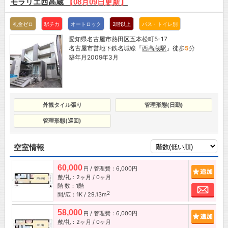
モラリエ西高蔵
【08月09日更新】
礼金ゼロ
駅チカ
オートロック
2階以上
バス・トイレ別
愛知県
名古屋市
熱田区
五本松町5-17
名古屋市営地下鉄名城線『
西高蔵駅
』徒歩
5
分
築年月2009年3月
外観タイル張り
管理形態(日勤)
管理形態(巡回)
空室情報
60,000
/ 管理費：6,000円
追加
円
敷/礼：2ヶ月 / 0ヶ月
階 数：1階
お問
2
間/広：1K / 29.13m
58,000
/ 管理費：6,000円
追加
円
敷/礼：2ヶ月 / 0ヶ月