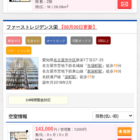
階 数：2階
お問
2
間/広：1K / 26.08m
ファーストレジデンス栄
【08月09日更新】
敷金ゼロ
礼金ゼロ
オートロック
宅配ボックス
2階以上
バス・トイレ別
愛知県
名古屋市
中区
新栄1丁目27-25
名古屋市営地下鉄名城線『
矢場町駅
』徒歩
13
分
名古屋市営地下鉄東山線『
新栄町駅
』徒歩
16
分
名鉄瀬戸線『
栄町駅
』徒歩
17
分
築年月2018年2月
24時間緊急対応
空室情報
141,000
/ 管理費：7,000円
追加
円
敷/礼：0ヶ月 / 0ヶ月