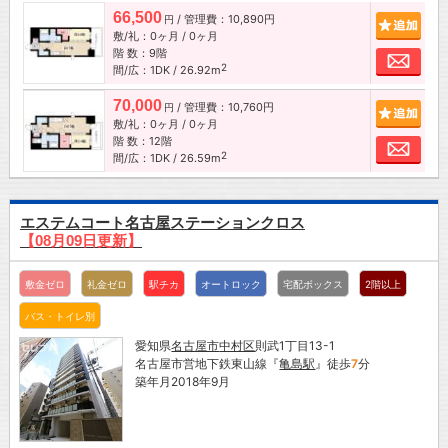
66,500
/ 管理費：10,890円
追加
円
敷/礼：0ヶ月 / 0ヶ月
階 数：9階
お問
2
間/広：1DK / 26.92m
70,000
/ 管理費：10,760円
追加
円
敷/礼：0ヶ月 / 0ヶ月
階 数：12階
お問
2
間/広：1DK / 26.59m
エステムコート名古屋ステーションクロス
【08月09日更新】
敷金ゼロ
礼金ゼロ
駅チカ
オートロック
宅配ボックス
2階以上
バス・トイレ別
愛知県
名古屋市
中村区
則武1丁目13-1
名古屋市営地下鉄東山線『
亀島駅
』徒歩
7
分
築年月2018年9月