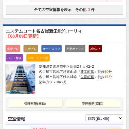
全ての空室情報を表示 その他
件
1
エステムコート名古屋新栄Ⅲグローリィ
【08月09日更新】
敷金ゼロ
礼金ゼロ
オートロック
宅配ボックス
2階以上
ペット相談
バス・トイレ別
愛知県
名古屋市
中区
新栄2丁目42-2
名古屋市営地下鉄東山線『
新栄町駅
』徒歩
10
分
名古屋市営地下鉄名城線『
矢場町駅
』徒歩
15
分
築年月2020年2月
管理形態(日勤)
管理形態(巡回)
空室情報