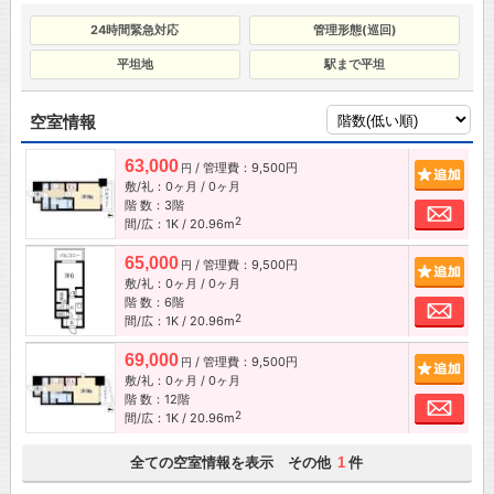
24時間緊急対応
管理形態(巡回)
平坦地
駅まで平坦
空室情報
63,000
/ 管理費：9,500円
追加
円
敷/礼：0ヶ月 / 0ヶ月
階 数：3階
お問
2
間/広：1K / 20.96m
65,000
/ 管理費：9,500円
追加
円
敷/礼：0ヶ月 / 0ヶ月
階 数：6階
お問
2
間/広：1K / 20.96m
69,000
/ 管理費：9,500円
追加
円
敷/礼：0ヶ月 / 0ヶ月
階 数：12階
お問
2
間/広：1K / 20.96m
全ての空室情報を表示 その他
件
1