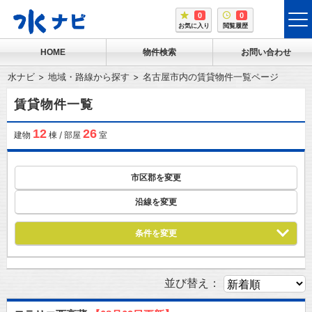
0
0
tog
お気に入り
閲覧履歴
me
HOME
物件検索
お問い合わせ
水ナビ
地域・路線から探す
名古屋市内の賃貸物件一覧ページ
賃貸物件一覧
12
26
建物
棟 / 部屋
室
市区郡を変更
沿線を変更
条件を変更
並び替え：