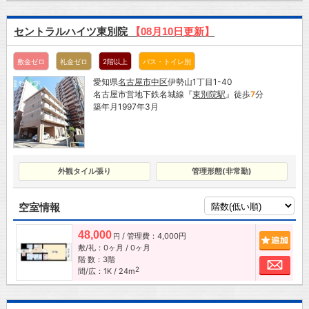
セントラルハイツ東別院
【08月10日更新】
敷金ゼロ
礼金ゼロ
2階以上
バス・トイレ別
愛知県
名古屋市
中区
伊勢山1丁目1-40
名古屋市営地下鉄名城線『
東別院駅
』徒歩
7
分
築年月1997年3月
外観タイル張り
管理形態(非常勤)
空室情報
48,000
/ 管理費：4,000円
追加
円
敷/礼：0ヶ月 / 0ヶ月
階 数：3階
お問
2
間/広：1K / 24m