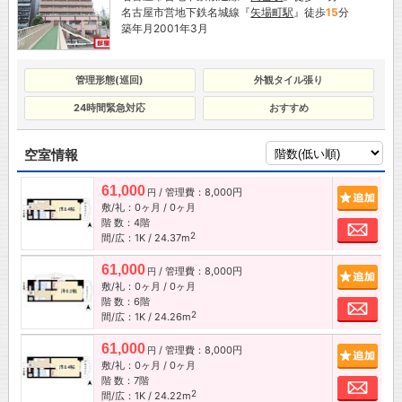
名古屋市営地下鉄名城線『
矢場町駅
』徒歩
15
分
築年月2001年3月
管理形態(巡回)
外観タイル張り
24時間緊急対応
おすすめ
空室情報
61,000
/ 管理費：8,000円
追加
円
敷/礼：0ヶ月 / 0ヶ月
階 数：4階
お問
2
間/広：1K / 24.37m
61,000
/ 管理費：8,000円
追加
円
敷/礼：0ヶ月 / 0ヶ月
階 数：6階
お問
2
間/広：1K / 24.26m
61,000
/ 管理費：8,000円
追加
円
敷/礼：0ヶ月 / 0ヶ月
階 数：7階
お問
2
間/広：1K / 24.22m