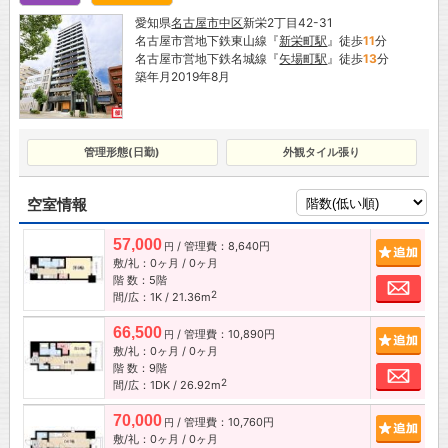
愛知県
名古屋市
中区
新栄2丁目42-31
名古屋市営地下鉄東山線『
新栄町駅
』徒歩
11
分
名古屋市営地下鉄名城線『
矢場町駅
』徒歩
13
分
築年月2019年8月
管理形態(日勤)
外観タイル張り
空室情報
57,000
/ 管理費：8,640円
追加
円
敷/礼：0ヶ月 / 0ヶ月
階 数：5階
お問
2
間/広：1K / 21.36m
66,500
/ 管理費：10,890円
追加
円
敷/礼：0ヶ月 / 0ヶ月
階 数：9階
お問
2
間/広：1DK / 26.92m
70,000
/ 管理費：10,760円
追加
円
敷/礼：0ヶ月 / 0ヶ月