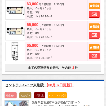
63,000
/ 管理費：9,500円
追加
円
敷/礼：0ヶ月 / 0ヶ月
階 数：3階
お問
2
間/広：1K / 20.96m
65,000
/ 管理費：9,500円
追加
円
敷/礼：0ヶ月 / 0ヶ月
階 数：6階
お問
2
間/広：1K / 20.96m
65,000
/ 管理費：9,500円
追加
円
敷/礼：0ヶ月 / 0ヶ月
階 数：6階
お問
2
間/広：1K / 20.96m
全ての空室情報を表示 その他
件
2
セントラルハイツ東別院
【08月07日更新】
敷金ゼロ
礼金ゼロ
2階以上
バス・トイレ別
愛知県
名古屋市
中区
伊勢山1丁目1-40