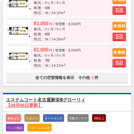
敷/礼：0ヶ月 / 0ヶ月
階 数：4階
お問
2
間/広：1K / 24.37m
61,000
/ 管理費：8,000円
追加
円
敷/礼：0ヶ月 / 0ヶ月
階 数：6階
お問
2
間/広：1K / 24.26m
61,000
/ 管理費：8,000円
追加
円
敷/礼：0ヶ月 / 0ヶ月
階 数：7階
お問
2
間/広：1K / 24.22m
全ての空室情報を表示 その他
件
1
エステムコート名古屋新栄Ⅲグローリィ
【08月06日更新】
敷金ゼロ
礼金ゼロ
オートロック
宅配ボックス
2階以上
ペット相談
バス・トイレ別