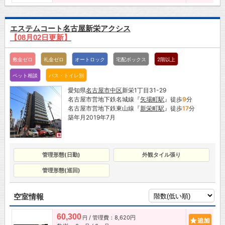
エステムコート名古屋新栄アクシス
【08月02日更新】
敷金ゼロ
礼金ゼロ
オートロック
宅配ボックス
2階以上
ペット相談
バス・トイレ別
愛知県
名古屋市
中区
新栄1丁目31-29
名古屋市営地下鉄名城線『
矢場町駅
』徒歩
9
分
名古屋市営地下鉄東山線『
新栄町駅
』徒歩
17
分
築年月2019年7月
管理形態(日勤)
外観タイル張り
管理形態(巡回)
空室情報
60,300
/ 管理費：8,620円
追加
円