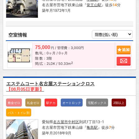
名古屋市営地下鉄東山線『
覚王山駅
』徒歩
14
分
築年月1972年1月
空室情報
75,000
/ 管理費：3,000円
追加
円
敷/礼：0ヶ月 / 0ヶ月
階 数：3階
お問
2
間/広：2LDK / 50.33m
エステムコート名古屋ステーションクロス
【08月05日更新】
敷金ゼロ
礼金ゼロ
駅チカ
オートロック
宅配ボックス
2階以上
バス・トイレ別
愛知県
名古屋市
中村区
則武1丁目13-1
名古屋市営地下鉄東山線『
亀島駅
』徒歩
7
分
築年月2018年9月