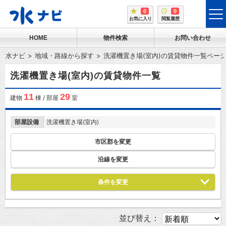
0
0
tog
お気に入り
閲覧履歴
me
HOME
物件検索
お問い合わせ
水ナビ
地域・路線から探す
洗濯機置き場(室内)の賃貸物件一覧ペー
洗濯機置き場(室内)の賃貸物件一覧
11
29
建物
棟 / 部屋
室
部屋設備
洗濯機置き場(室内)
市区郡を変更
沿線を変更
条件を変更
並び替え：