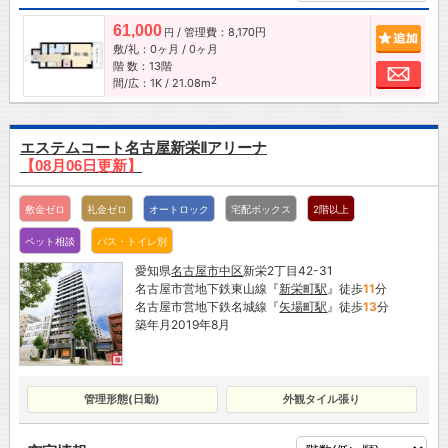
61,000
/ 管理費：8,170円
追加
円
敷/礼：0ヶ月 / 0ヶ月
階 数：13階
お問
2
間/広：1K / 21.08m
エステムコート名古屋新栄Ⅱアリーナ
【08月06日更新】
敷金ゼロ
礼金ゼロ
オートロック
宅配ボックス
2階以上
ペット相談
バス・トイレ別
愛知県
名古屋市
中区
新栄2丁目42-31
名古屋市営地下鉄東山線『
新栄町駅
』徒歩
11
分
名古屋市営地下鉄名城線『
矢場町駅
』徒歩
13
分
築年月2019年8月
管理形態(日勤)
外観タイル張り