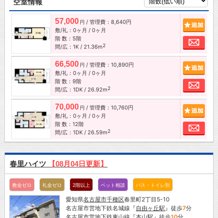
空室情報
57,000
/ 管理費：8,640円
追加
円
敷/礼：0ヶ月 / 0ヶ月
階 数：5階
お問
2
間/広：1K / 21.36m
66,500
/ 管理費：10,890円
追加
円
敷/礼：0ヶ月 / 0ヶ月
階 数：9階
お問
2
間/広：1DK / 26.92m
70,000
/ 管理費：10,760円
追加
円
敷/礼：0ヶ月 / 0ヶ月
階 数：12階
お問
2
間/広：1DK / 26.59m
春里ハイツ
【08月04日更新】
敷金ゼロ
礼金ゼロ
2階以上
ペット相談
バス・トイレ別
愛知県
名古屋市
千種区
春里町2丁目5-10
名古屋市営地下鉄名城線『
自由ヶ丘駅
』徒歩
7
分
名古屋市営地下鉄東山線『
本山駅
』徒歩
10
分