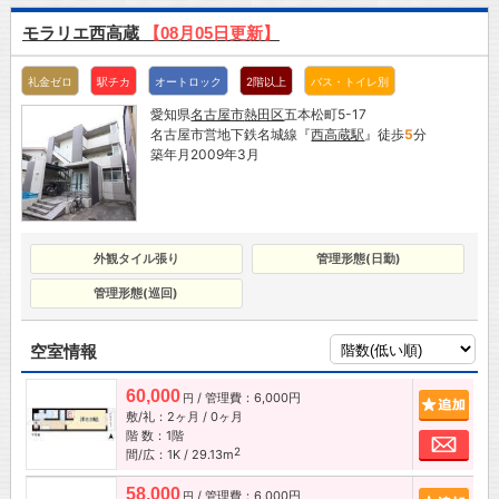
モラリエ西高蔵
【08月05日更新】
礼金ゼロ
駅チカ
オートロック
2階以上
バス・トイレ別
愛知県
名古屋市
熱田区
五本松町5-17
名古屋市営地下鉄名城線『
西高蔵駅
』徒歩
5
分
築年月2009年3月
外観タイル張り
管理形態(日勤)
管理形態(巡回)
空室情報
60,000
/ 管理費：6,000円
追加
円
敷/礼：2ヶ月 / 0ヶ月
階 数：1階
お問
2
間/広：1K / 29.13m
58,000
/ 管理費：6,000円
追加
円