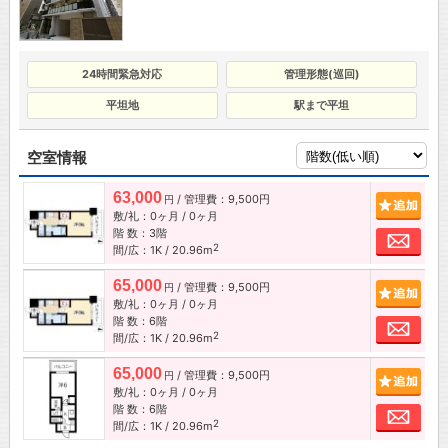
24時間緊急対応
管理形態(巡回)
平坦地
駅まで平坦
空室情報
63,000
/ 管理費：9,500円
追加
円
敷/礼：0ヶ月 / 0ヶ月
階 数：3階
お問
2
間/広：1K / 20.96m
65,000
/ 管理費：9,500円
追加
円
敷/礼：0ヶ月 / 0ヶ月
階 数：6階
お問
2
間/広：1K / 20.96m
65,000
/ 管理費：9,500円
追加
円
敷/礼：0ヶ月 / 0ヶ月
階 数：6階
お問
2
間/広：1K / 20.96m