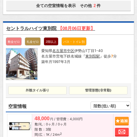
全ての空室情報を表示 その他
件
2
セントラルハイツ東別院
【08月06日更新】
敷金ゼロ
礼金ゼロ
2階以上
バス・トイレ別
愛知県
名古屋市
中区
伊勢山1丁目1-40
名古屋市営地下鉄名城線『
東別院駅
』徒歩
7
分
築年月1997年3月
外観タイル張り
管理形態(非常勤)
空室情報
48,000
/ 管理費：4,000円
追加
円
敷/礼：0ヶ月 / 0ヶ月
階 数：3階
お問
2
間/広：1K / 24m