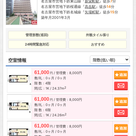
名古屋市営地下鉄東山線『
新栄町駅
』徒歩
7
分
名古屋市営地下鉄桜通線『
高岳駅
』徒歩
14
分
名古屋市営地下鉄名城線『
矢場町駅
』徒歩
15
分
築年月2001年3月
管理形態(巡回)
外観タイル張り
24時間緊急対応
おすすめ
空室情報
61,000
/ 管理費：8,000円
追加
円
敷/礼：0ヶ月 / 0ヶ月
階 数：4階
お問
2
間/広：1K / 24.37m
61,000
/ 管理費：8,000円
追加
円
敷/礼：0ヶ月 / 0ヶ月
階 数：6階
お問
2
間/広：1K / 24.26m
61,000
/ 管理費：8,000円
追加
円
敷/礼：0ヶ月 / 0ヶ月