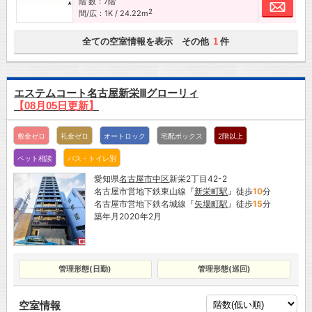
階 数：7階
お問
2
間/広：1K / 24.22m
全ての空室情報を表示 その他
件
1
エステムコート名古屋新栄Ⅲグローリィ
【08月05日更新】
敷金ゼロ
礼金ゼロ
オートロック
宅配ボックス
2階以上
ペット相談
バス・トイレ別
愛知県
名古屋市
中区
新栄2丁目42-2
名古屋市営地下鉄東山線『
新栄町駅
』徒歩
10
分
名古屋市営地下鉄名城線『
矢場町駅
』徒歩
15
分
築年月2020年2月
管理形態(日勤)
管理形態(巡回)
空室情報