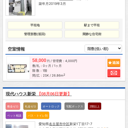
築年月2019年3月
平坦地
駅まで平坦
管理形態(巡回)
閑静な住宅街
空室情報
58,000
/ 管理費：4,000円
追加
円
敷/礼：0ヶ月 / 1ヶ月
階 数：1階
お問
2
間/広：2SK / 26.86m
現代ハウス新栄
【08月06日更新】
敷金ゼロ
礼金ゼロ
オートロック
宅配ボックス
2階以上
ペット相談
バス・トイレ別
愛知県
名古屋市
中区
新栄1丁目17-7