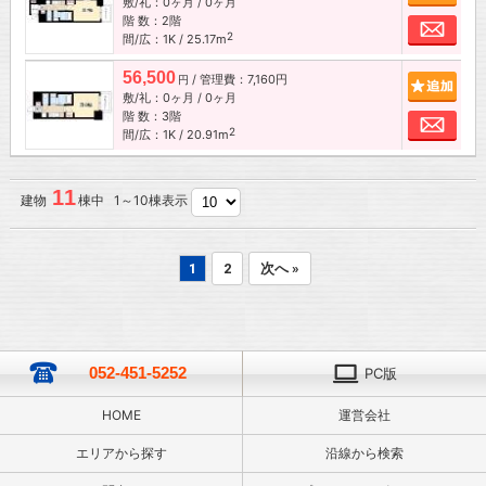
敷/礼：0ヶ月 / 0ヶ月
階 数：2階
お問
2
間/広：1K / 25.17m
56,500
/ 管理費：7,160円
追加
円
敷/礼：0ヶ月 / 0ヶ月
階 数：3階
お問
2
間/広：1K / 20.91m
11
建物
棟中 1～10棟表示
1
2
次へ »
052-451-5252
PC版
HOME
運営会社
エリアから探す
沿線から検索