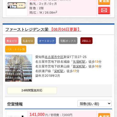
敷/礼：2ヶ月 / 0ヶ月
階 数：2階
お問
2
間/広：1K / 26.08m
ファーストレジデンス栄
【08月04日更新】
敷金ゼロ
礼金ゼロ
オートロック
宅配ボックス
2階以上
バス・トイレ別
愛知県
名古屋市
中区
新栄1丁目27-25
名古屋市営地下鉄名城線『
矢場町駅
』徒歩
13
分
名古屋市営地下鉄東山線『
新栄町駅
』徒歩
16
分
名鉄瀬戸線『
栄町駅
』徒歩
17
分
築年月2018年2月
24時間緊急対応
空室情報
141,000
/ 管理費：7,000円
追加
円