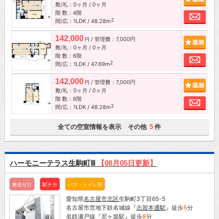
敷/礼：0ヶ月 / 0ヶ月
階 数：4階
お問
2
間/広：1LDK / 48.28m
142,000
/ 管理費：7,000円
追加
円
敷/礼：0ヶ月 / 0ヶ月
階 数：6階
お問
2
間/広：1LDK / 47.69m
142,000
/ 管理費：7,000円
追加
円
敷/礼：0ヶ月 / 0ヶ月
階 数：6階
お問
2
間/広：1LDK / 48.28m
全ての空室情報を表示 その他
件
5
ハーモニーテラス生駒町Ⅲ
【08月05日更新】
敷金ゼロ
駅チカ
バス・トイレ別
愛知県
名古屋市
北区
生駒町3丁目65-5
名古屋市営地下鉄名城線『
志賀本通駅
』徒歩
5
分
名鉄瀬戸線『
尼ヶ坂駅
』徒歩
8
分