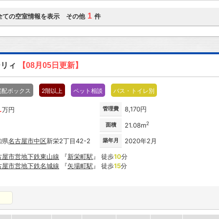
1
全ての空室情報を表示 その他
件
ーリィ
【08月05日更新】
宅配ボックス
2階以上
ペット相談
バス・トイレ別
1
管理費
8,170円
万円
2
面積
21.08m
知県
名古屋市
中区
新栄2丁目42-2
築年月
2020年2月
古屋市営地下鉄東山線
『
新栄町駅
』 徒歩
10
分
古屋市営地下鉄名城線
『
矢場町駅
』 徒歩
15
分