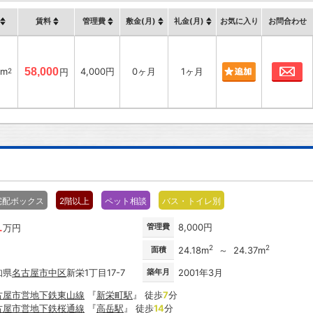
賃料
管理費
敷金(月)
礼金(月)
お気に入り
お問合わせ
お
6m
58,000
4,000円
0ヶ月
1ヶ月
2
円
宅配ボックス
2階以上
ペット相談
バス・トイレ別
1
管理費
8,000円
万円
2
2
面積
24.18m
～ 24.37m
知県
名古屋市
中区
新栄1丁目17-7
築年月
2001年3月
古屋市営地下鉄東山線
『
新栄町駅
』 徒歩
7
分
古屋市営地下鉄桜通線
『
高岳駅
』 徒歩
14
分