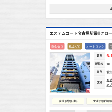
エステムコート名古屋新栄Ⅲグロ
敷金ゼロ
礼金ゼロ
オートロック
6.
賃料
間取り
1K
住所
愛
名
交通
名
管理形態(日勤)
管理形態(巡回)