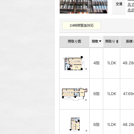
交通
名
名
24時間緊急対応
間取り図
階数
間取り
面積
4階
1LDK
48.2
6階
1LDK
47.69
6階
1LDK
48.2