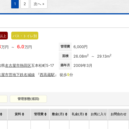
1
2
次へ »
階以上
バス・トイレ別
8
6.0
管理費
6,000円
万円 ～
万円
2
2
面積
26.08m
～ 29.13m
知県
名古屋市
熱田区
五本松町5-17
築年月
2009年3月
古屋市営地下鉄名城線
『
西高蔵駅
』 徒歩
5
分
管理形態(巡回)
賃料
管理費
敷金(月)
礼金(月)
お気に入り
お問合わせ