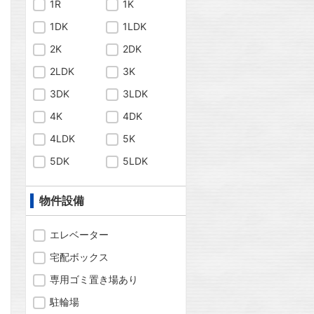
1R
1K
1DK
1LDK
2K
2DK
2LDK
3K
3DK
3LDK
4K
4DK
4LDK
5K
問合わせ
5DK
5LDK
物件設備
問合わせ
エレベーター
宅配ボックス
専用ゴミ置き場あり
問合わせ
駐輪場