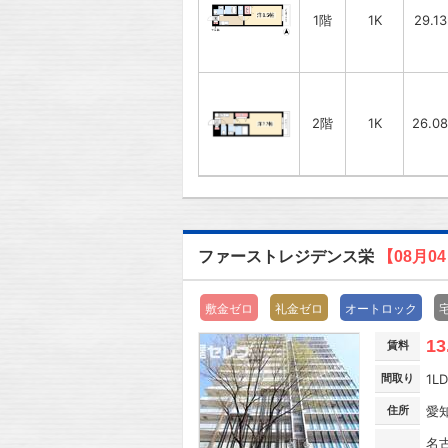
1階
1K
29.1
2階
1K
26.0
ファーストレジデンス栄
【08月0
敷金ゼロ
礼金ゼロ
オートロック
13
賃料
間取り
1L
住所
愛
名