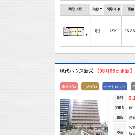
間取り図
階数
間取り
面積
1階
2SK
26.8
現代ハウス新栄
【08月06日更新】
敷金ゼロ
礼金ゼロ
オートロック
6.
賃料
間取り
1K
住所
愛
名
交通
名