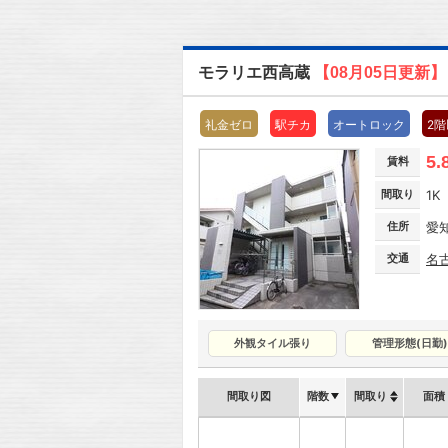
モラリエ西高蔵
【08月05日更新】
礼金ゼロ
駅チカ
オートロック
2
5.
賃料
間取り
1K
住所
愛
交通
名
外観タイル張り
管理形態(日勤)
間取り図
階数
間取り
面積