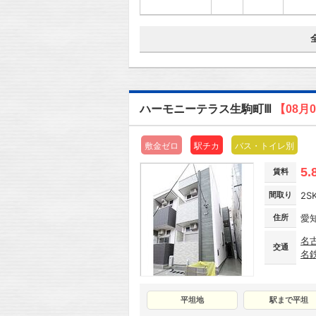
ハーモニーテラス生駒町Ⅲ
【08月
敷金ゼロ
駅チカ
バス・トイレ別
5.
賃料
間取り
2S
住所
愛
名
交通
名
平坦地
駅まで平坦