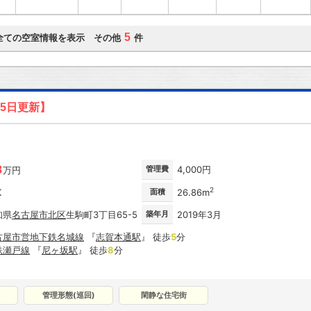
5
全ての空室情報を表示 その他
件
05日更新】
8
管理費
4,000円
万円
2
K
面積
26.86m
知県
名古屋市
北区
生駒町3丁目65-5
築年月
2019年3月
古屋市営地下鉄名城線
『
志賀本通駅
』 徒歩
5
分
鉄瀬戸線
『
尼ヶ坂駅
』 徒歩
8
分
管理形態(巡回)
閑静な住宅街