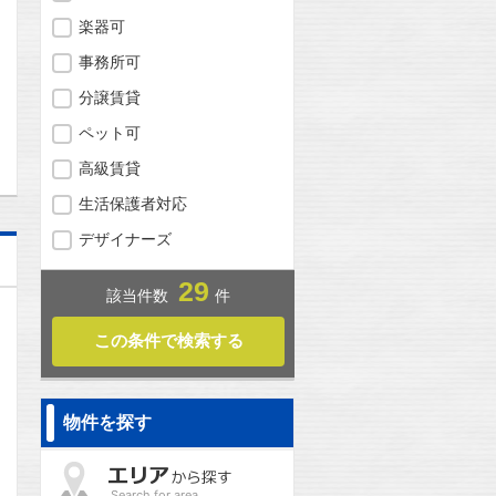
楽器可
事務所可
分譲賃貸
問合わせ
ペット可
高級賃貸
生活保護者対応
デザイナーズ
29
該当件数
件
物件を探す
Search for area