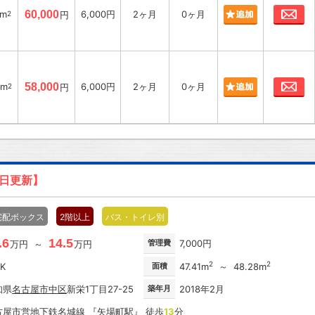
お
3m
60,000
6,000円
2ヶ月
0ヶ月
2
円
お
8m
58,000
6,000円
2ヶ月
0ヶ月
2
円
4日更新】
宅配ボックス
2階以上
バス・トイレ別
.6
14.5
管理費
7,000円
万円 ～
万円
2
2
DK
面積
47.41m
～ 48.28m
知県
名古屋市
中区
新栄1丁目27-25
築年月
2018年2月
古屋市営地下鉄名城線
『
矢場町駅
』 徒歩
13
分