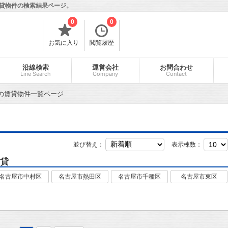
貸物件の検索結果ページ。
0
0
お気に入り
閲覧履歴
沿線検索
運営会社
お問合わせ
Line Search
Company
Contact
の賃貸物件一覧ページ
並び替え：
表示棟数：
賃貸
名古屋市中村区
名古屋市熱田区
名古屋市千種区
名古屋市東区