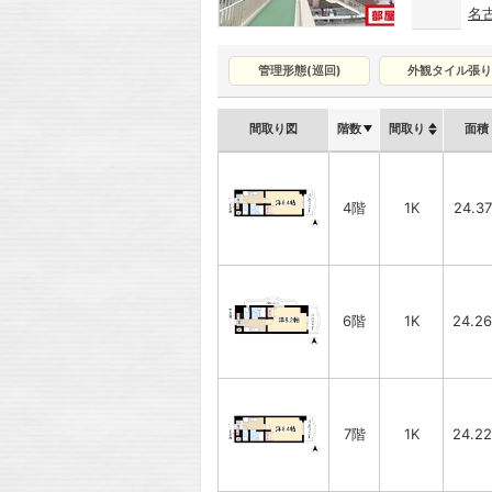
名
管理形態(巡回)
外観タイル張り
間取り図
階数
間取り
面積
4階
1K
24.3
6階
1K
24.2
7階
1K
24.2