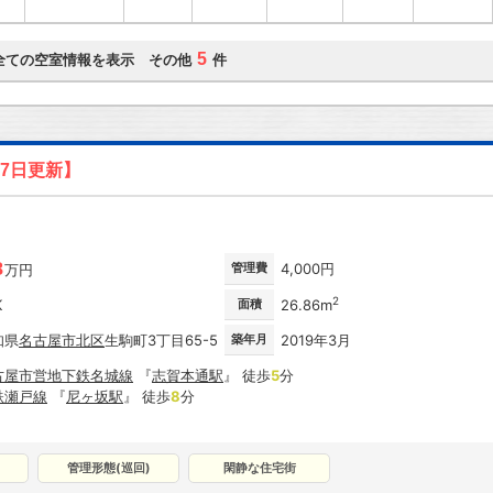
5
全ての空室情報を表示 その他
件
07日更新】
8
管理費
4,000円
万円
2
K
面積
26.86m
知県
名古屋市
北区
生駒町3丁目65-5
築年月
2019年3月
古屋市営地下鉄名城線
『
志賀本通駅
』 徒歩
5
分
鉄瀬戸線
『
尼ヶ坂駅
』 徒歩
8
分
管理形態(巡回)
閑静な住宅街