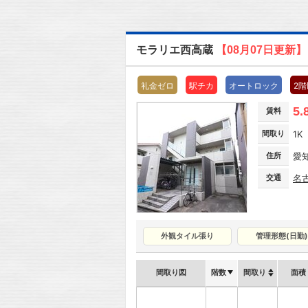
モラリエ西高蔵
【08月07日更新】
礼金ゼロ
駅チカ
オートロック
2
5.
賃料
間取り
1K
住所
愛
交通
名
外観タイル張り
管理形態(日勤)
間取り図
階数
間取り
面積