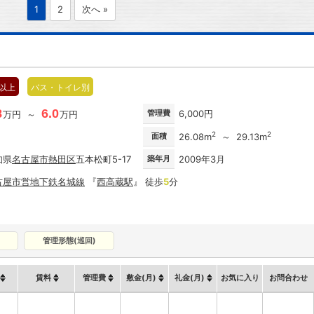
1
2
次へ »
階以上
バス・トイレ別
8
6.0
管理費
6,000円
万円 ～
万円
2
2
面積
26.08m
～ 29.13m
知県
名古屋市
熱田区
五本松町5-17
築年月
2009年3月
古屋市営地下鉄名城線
『
西高蔵駅
』 徒歩
5
分
管理形態(巡回)
賃料
管理費
敷金(月)
礼金(月)
お気に入り
お問合わせ