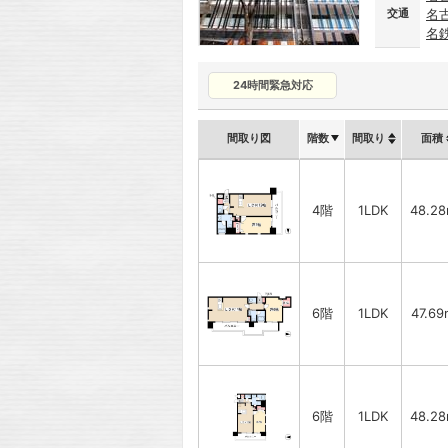
交通
名
名
24時間緊急対応
間取り図
階数
間取り
面積
4階
1LDK
48.2
6階
1LDK
47.69
6階
1LDK
48.2