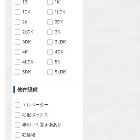
1R
1K
1DK
1LDK
2K
2DK
2LDK
3K
3DK
3LDK
4K
4DK
4LDK
5K
問合わせ
5DK
5LDK
物件設備
問合わせ
エレベーター
宅配ボックス
専用ゴミ置き場あり
問合わせ
駐輪場