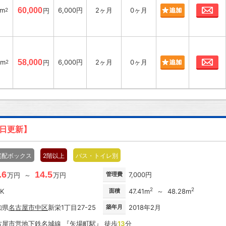
お
3m
60,000
6,000円
2ヶ月
0ヶ月
2
円
お
8m
58,000
6,000円
2ヶ月
0ヶ月
2
円
4日更新】
宅配ボックス
2階以上
バス・トイレ別
.6
14.5
管理費
7,000円
万円 ～
万円
2
2
DK
面積
47.41m
～ 48.28m
知県
名古屋市
中区
新栄1丁目27-25
築年月
2018年2月
古屋市営地下鉄名城線
『
矢場町駅
』 徒歩
13
分