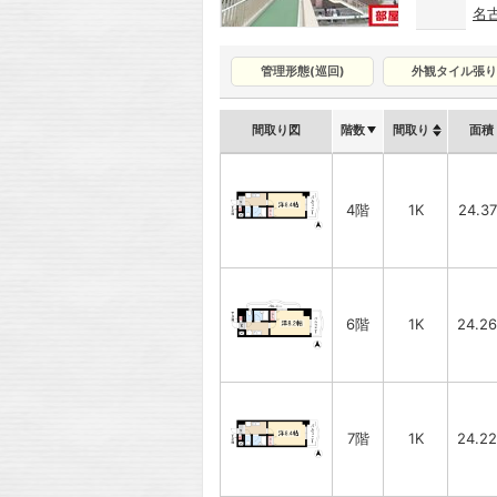
名
管理形態(巡回)
外観タイル張り
間取り図
階数
間取り
面積
4階
1K
24.3
6階
1K
24.2
7階
1K
24.2