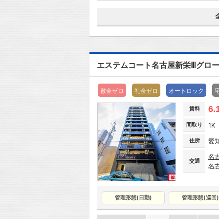
エステムコート名古屋新栄Ⅲグロ
敷金ゼロ
礼金ゼロ
オートロック
6.
賃料
間取り
1K
住所
愛
名
交通
名
管理形態(日勤)
管理形態(巡回)