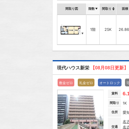
間取り図
階数
間取り
面積
1階
2SK
26.8
現代ハウス新栄
【08月08日更新】
敷金ゼロ
礼金ゼロ
オートロック
6.
賃料
間取り
1K
住所
愛
名
交通
名