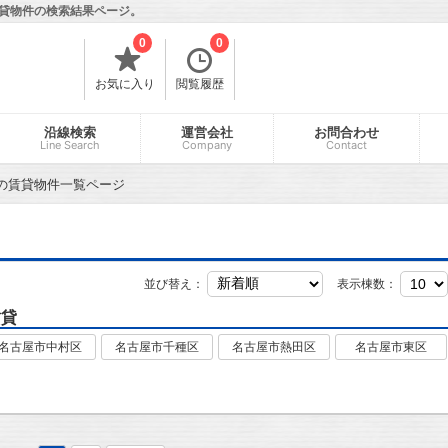
貸物件の検索結果ページ。
0
0
お気に入り
閲覧履歴
沿線検索
運営会社
お問合わせ
Line Search
Company
Contact
の賃貸物件一覧ページ
並び替え：
表示棟数：
賃貸
名古屋市中村区
名古屋市千種区
名古屋市熱田区
名古屋市東区