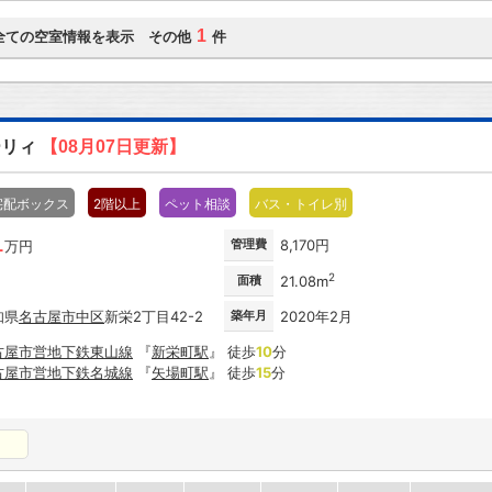
1
全ての空室情報を表示 その他
件
ーリィ
【08月07日更新】
宅配ボックス
2階以上
ペット相談
バス・トイレ別
1
管理費
8,170円
万円
2
面積
21.08m
知県
名古屋市
中区
新栄2丁目42-2
築年月
2020年2月
古屋市営地下鉄東山線
『
新栄町駅
』 徒歩
10
分
古屋市営地下鉄名城線
『
矢場町駅
』 徒歩
15
分