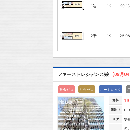
1階
1K
29.1
2階
1K
26.0
ファーストレジデンス栄
【08月0
敷金ゼロ
礼金ゼロ
オートロック
13
賃料
間取り
1L
住所
愛
名