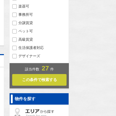
楽器可
事務所可
分譲賃貸
問合わせ
ペット可
高級賃貸
生活保護者対応
デザイナーズ
27
該当件数
件
物件を探す
Search for area