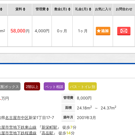
賃料
管理費
敷金(月)
礼金(月)
お気に入り
お問合わせ
お
6m
58,000
4,000円
0ヶ月
1ヶ月
2
円
宅配ボックス
2階以上
ペット相談
バス・トイレ別
1
管理費
8,000円
万円
2
2
面積
24.18m
～ 24.37m
知県
名古屋市
中区
新栄1丁目17-7
築年月
2001年3月
古屋市営地下鉄東山線
『
新栄町駅
』 徒歩
7
分
古屋市営地下鉄桜通線
『
高岳駅
』 徒歩
14
分