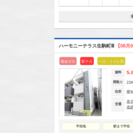
ハーモニーテラス生駒町Ⅲ
【08月
敷金ゼロ
駅チカ
バス・トイレ別
5.
賃料
間取り
2S
住所
愛
名
交通
名
平坦地
駅まで平坦